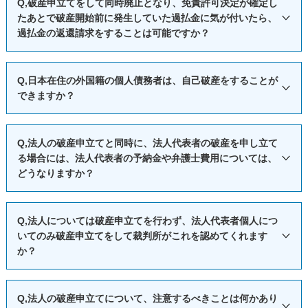
ています。
Q,破産申立てをして同時廃止となり、免責許可決定が確定し
前に滞納していたマンション管理費は免責されますので支払
なお、破産申立後開始決定前の給付についての請求権は財団
たあとで破産開始前に発生していた過払金に気が付いたら、
設業法８①、１７）、賃金業者（貸金６Ⅰ②）があげられま
また、同時廃止事件となるか破産管財事件となるかの振分
う必要はなくなります。
過払金の返還請求をすることは可能ですか？
債権になり、さらに一定期間ごとに債権額を算定すべき継続
す。また、私法上の資格制限としては、後見人（民８４７
基準については、２０１７年以降、全国で見直しされていま
他方で、破産手続開始決定後に発生した管理費について
的給付については、申立日の属する期間内の給付についての
③）、後見監督人（民８５２、民８４７③）、保佐人（民８
す。最新の知識が必要になりますので、借金問題に詳しい弁
は、破産手続開始後に新たに発生した債務となるので、免責
A,同時廃止によって破産手続開始決定と同時に破産手続が終
請求権を財団債権とする規定があります（破産法５５条２
７６の２②、民８４７③）、保佐監督人（民８７６の３②、
護士に相談されることをおすすめします。
Q,日本在住の外国籍の個人債務者は、自己破産をすることが
の対象になりません。
了した以上、破産者は自己の有する財産の管理処分権を失わ
項）。
できますか？
民８４７③）、補助人（民８７６の７②、民８４７③）、補
なお、２０１９年時点での水戸地方裁判所管内において管
また、マンションの管理費、修繕積立金、組合運営費は、
ないので、過払金返還請求権を行使することができます。し
助監督人（民８７６の８②、民８４７③）、遺言執行者（民
財事件となる原則的事案は、（１）３３万円以上の現金があ
「規約若しくは集金の決議に基づき他の区分所有者に対して
かしながら、破産者が過払金返還請求権の存在を認識したう
A,日本国内に営業所、住所、居所または財産を有する外国人
１００９）などがあげられます。
る場合、（２）現金以外の財産について、財産項目ごとの合
Q,法人の破産申立てと同時に、法人代表者の破産を申し立て
有する債権」（区分所有法７条１項）に該当します。
えで、破産手続による免責を得たあとで請求する意図でこれ
は、日本で破産手続開始の申立てをすることができます。ま
計額が２０万円以上になる場合、（３）資産の状態が明らか
る場合には、法人代表者の予納金や弁護士費用については、
マンション管理費が滞納されている状況で区分所有権が譲
を隠匿したことが認められる場合には、信義則に反し、権利
た、破産手続及び免責手続において、日本人と同一の地位を
どうなりますか？
でなく２０万円以上の資産が存在する可能性のある場合、
渡された場合、任意売却であっても競売手続であっても、特
濫用に当たるとされることもあります。そして、このような
有します。
（４）法人及び法人の代表者の場合、（５）個人事業者（過
定継承人（マンションの新しい買主）にも滞納管理費の支払
事情が認められる場合には、さらに免責許可決定が取り消さ
破産申立てには住民票を添付しますが、外国籍であっても
A,破産手続開始の申立てには、予納金の納付が必要です。予
去に事業を営んでいた者を含む）の場合、（６）免責不許可
Q,法人については破産申立てを行わず、法人代表者個人につ
義務が承継されることになります（区分所有法８条）。
れる場合もあります。
日本の市町村に住所を有する者については、各自治体から住
納金額は破産財団や負債等の事情を考慮して裁判所が定める
事由（浪費やギャンブル等）が存在するまたはその可能性が
いてのみ破産申立てをして裁判所がこれを認めてくれます
そうすると、任意売却または競売手続後に、特定承継人が
なお、免責許可決定が確定したあとに、破産開始前に発生
民票が発行されますので、容易に入手できると思われます。
ものとされています。また、申立代理人が依頼を受けて破産
か？
高いため、免責調査を経ることが相当な場合とされていま
滞納管理費を支払った場合は、破産手続開始決定後に生じた
していた過払金の返還請求をする場合には、過払金返還請求
申立てに関する業務を行うためには、着手金等の弁護士費用
す。
滞納管理費については、特定承継人があなたに求償請求する
権の消滅時効が完成しているかを確認することも、忘れない
が必要になりますが、これも予納金と同じように、破産手続
A, 必ず同時に法人の破産申し立てを行わなければならないと
Q,法人の破産申立てについて、注意するべきことは何かあり
可能性があります。
で下さい。
開始決定前に準備をする必要があります。
いう法の定めはありませんが、代表者個人のみの破産申立て