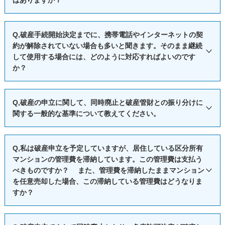
→ 訴訟提起した場合、これまでの経験上、平均的には、訴訟
このように、高額の報酬額となることがあることから、減額
らかに上回る場合として、裁判所が、担保権の被担保債権残
どがあげられます。
提起から約1.5～2ヶ月程度で和解で終了することが多いで
報酬と過払回収報酬については、事前に確認しておくことを
額と不動産の換価価値の比率を、運用で明確に定めているこ
自己破産をすると、これらの税金の支払いが免除されると思
A,破産法では、破産手続開始決定を受けた破産者に対して、
す。もっとも、業者によって対応の仕方が異なるので、一概
Q,破産手続開始決定までに、携帯電話やインターネットの契
お勧めいたします。
とが多いです。
う方も多いかもしれませんが、税金は「非免責債権」に該当
居住制限や郵便物等の回送による通信の秘密の制限が規定さ
にはいえません。
約が解除されていない場合も多いと聞きます。そのまま継続
なお、私は減額報酬はいただいておりません。また、過払回
同時廃止となるか管財事件なるかによって、申立予納金額
するため、支払の免除には該当しません。破産をしても、引
れています。また、破産法以外の各種法令においては、破産
して使用する場合には、どのように対応すればよいのです
5 利息制限法による引直計算をしても債務の残った業者につ
収報酬率は、回収のために訴訟をする場合であっても、訴訟
が変わりますので、申立準備段階で事前に検討しておく必要
き続き支払いの義務があります。
か？
者について公法上、私法上の資格を制限しているものがあり
いては、過払金にて弁済または分割払いの和解案を提示。
をしない場合と同一の18%（別途消費税を頂戴します）とさ
があります。
また、非免責債権には、税金以外にも、国民健康保険の保険
ます。そのため、破産者が破産手続開始決定時にそれらの資
せていただいております。
料や養育費などがあります。
A,個人の破産者の場合は、携帯電話やインターネットを継続
格や地位を得ている場合には、その資格や地位を失うことも
Q,破産の申立に関して、同時廃止と破産管財との振り分けに
そのため、弊事務所が令和２年９月２３日に、茨城県に本支
税金の支払いは怠らないようにしましょう。
利用したいと希望するケースが多いようです。その場合、契
あります。
関する一般的な基準について教えてください。
店のある法律事務所と司法書士事務所合計４３事務所のウエ
約を継続したままにして、破産者に利用料を負担してもらう
具体的な公法上の資格制限としては、弁護士（弁護士法７
ブサイトを確認した限りでは、法テラスの料金を除いて、地
対応を取ることが多いと思われます。
⑤）、公証人（公証人法１４②）、司法書士（司法書士法５
A,まず、振分基準についてですが、破産法では「破産財団を
域最安級の価格になっています。
Q,私は破産申立を予定していますが、居住している区分所有
もっとも、破産者が法人の場合は、携帯電話やインターネッ
③）、税理士（税理士法４③）、公認会計士（公認会計士法
もって破産手続の費用を支弁するのに不足すると認めると
マンションの管理費を滞納しています。この管理費は支払う
トのような継続的供給契約については、通常、破産管財人
４③）、社会保険労務士（社会保険労務士法５③）、不動産
き」は同時廃止とすると定めています（破産法第２１６条）
べきものですか？ また、管理費を滞納したままマンション
は、これらの契約を解除することになります。そのため、法
を任意売却した場合、この滞納している管理費はどうなりま
鑑定士（不動産の鑑定評価に関する法律１６③）、警備業
が、明確な振分基準については定めていません。
すか？
人名義の携帯電話等を破産者の代表者個人やその家族が使用
者、警備員（警備業法３①、１４Ⅰ）、生命保険募集人、損保
ですので、振分基準については、各地の地方裁判所がそれ
している場合は、これらの解除がなされてしまうと考えた方
保険代理店（保険業法２７９Ⅰ①）、宅地建物取引業者、宅地
ぞれ基準を定めており、各地の裁判所によって基準が異なっ
Ａ，破産手続の中で免責決定を受けると、破産手続開始決定
がよいと思います。
建物取引士（宅地建物取引業法５Ⅰ①、１８Ⅰ③）、建設業（建