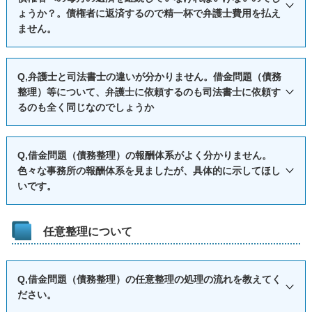
者に対して直接の取立てをすることを禁止しています。貸金
過払金返還請求のみの場合や少額の支払義務の残る任意整理
また、外出自粛要請により外食を控えることも増え、自営業
ょうか？。債権者に返済するので精一杯で弁護士費用を払え
業法２１第１項９号は、債権者が消費者金融業者など貸金業
については、ご家族に知られずに手続を終了することができ
ません。
の方や中小企業にとっては深刻な経済影響が生じていること
法の定める貸金業者について適用されるものの、そうでない
る場合も多いです。
と思われます。そのため政府は「
新型コロナウィルス感染症
個人や一般の買掛金業者の場合は、貸金業法が適用されませ
ただし、破産や民事再生の手続を取る場合は、資料の収集等
A,債務整理を依頼する場合、弁護士が受任した後は、債権者
に関する緊急対応策 第２弾
」を発表しました。
Q,弁護士と司法書士の違いが分かりません。借金問題（債務
ん。
について同居のご家族の協力が必要となることも多いため、
への毎月の返済を一旦止めていただきます。返済を中断して
この緊急対応策第２弾では「国内の感染拡大を防止するとと
整理）等について、弁護士に依頼するのも司法書士に依頼す
また、貸金業者も、裁判所に訴訟を起こすことはでき、訴状
同居のご家族に内緒で破産や民事再生の手続を取ることは避
いる間に弁護士が債権者の債権の調査を行い、次に、返済に
るのも全く同じなのでしょうか
もに、現下の諸課題に適切に対処するため、政府として万全
は債務者本人に送達されます。そのため、必ず、債権者から
けるべきと思われます。
ついて債権者と合意をし、その後で毎月の返済を再開しま
の対応を行う」こと、「今後とも、感染の状況ととみに、地
の連絡が全て遮断されるわけではないことは注意してくださ
す。つまり、債権者への毎月の支払を継続しつつ並行して債
A,弁護士と司法書士は権限が異なります。
域経済及び世界経済の動向を十分注視し、必要な対策は躊躇
Q,借金問題（債務整理）の報酬体系がよく分かりません。
い。
務整理を行うわけではありません。ご安心ください。
弁護士には、簡易裁判所だけでなく、地方裁判所や家庭裁判
なく講じていく」ことが明言されています。
色々な事務所の報酬体系を見ましたが、具体的に示してほし
所での代理権が認められています。しかし、司法書士は、司
いです。
（１）感染拡大防止策と医療提供体制の整備、（２）学校の
法書士の中で一定の試験に合格した「認定司法書士」であっ
臨時休業に伴って生じる課題への対応、（３）事業活動の縮
ても、簡易裁判所の代理権しか認められていません。
A,借金問題（債務整理）を扱う事務所によって報酬体系はま
小や雇用への対応、（４）事態の変化に即応した緊急措置等
任意整理について
たとえば、140万円を超える過払金返還の訴訟をする場合は地
ちまちですが、概ね、着手金、基本報酬、減額報酬、過払回
の４つの柱からなる緊急対応策ですが、自営業の方や中小企
方裁判所に訴訟を提起する必要がありますが、弁護士に依頼
収報酬の4要素があります。
業にとって最も重要となるのは「（３）事業活動の縮小や雇
Q,借金問題（債務整理）の任意整理の処理の流れを教えてく
している場合は、弁護士が依頼人の代わりに地方裁判所に出
事務所によっては、過払回収報酬を明示していないにもかか
用への対応」になるでしょう。
ださい。
頭することができます。
わらず、高率の過払回収報酬を設定しているところもあるの
政府は、事業活動の縮小や雇用への対応として「強力な資金