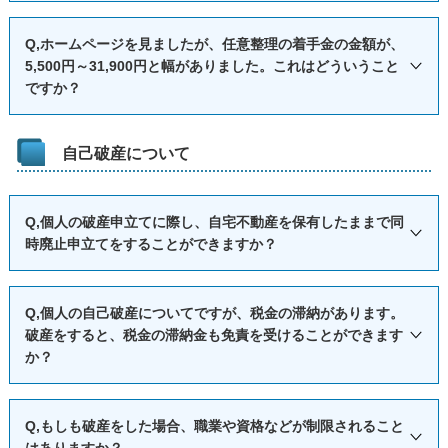
しかし、（認定）司法書士に依頼した場合、（認定）司法書
で、依頼の前に、この4要素を確認した方がよいと思います。
繰り対策」を提言していますが、融資制度は借入金であり、
A,任意整理を前提とする事件処理の流れはおおむね以下のと
士は、依頼人の代わりに地方裁判所に出頭できないので、依
○たとえば、減額報酬を10%取る報酬体系の場合、A社から
Q,ホームページを見ましたが、任意整理の着手金の金額が、
返済義務を負います。ですので、コロナウィルス感染症に伴
おりです。
5,500円～31,900円と幅がありました。これはどういうこと
頼人ご本人様が平日の日中に地方裁判所の口頭弁論期日に出
元々80万円の借入をしていたところ、弁護士に依頼して30万
う業績の悪化などにより事業の継続が困難となった場合に
1 借入業者に対して受任通知の発送
ですか？
頭せねばなりません。
円の分割支払いで和解できたとすると、減額報酬は、50万円
は、債務整理等も視野に入れる必要が出てくる可能性もあり
→ これにより、ご本人様に対する直接の請求や催促を止めま
なお、「弁護士と司法書士の違い」というキーワードで検索
（減額分）×10%（減額報酬率）＝5万円となります。
ますので、ご注意ください。
す。
A,ご依頼いただく業者、業者数、過払金の発生がどの程度見
すれば、参考となる記事が多数ヒットしますので、そちらの
自己破産について
○また、過払回収報酬を25%取る報酬体系の場合、A社から
2 取引履歴を取り寄せ、利息制限法に従って引きなおし計算
込めるか等に応じて、5,500円～31,900円の範囲内で見積らせ
方もご参考にしてください。
元々80万円の借入をしていたところ、弁護士に依頼して過払
→ これにより、いわゆるグレーゾーン金利により払いすぎた
ていただいています。
金を100万円回収したとすると、過払回収報酬は、100万円
Q,個人の破産申立てに際し、自宅不動産を保有したままで同
お金がどの程度あるか、また、本当の借金額が分かります
一般的なケースでは、着手金を25,000円～31,900円と見積も
（過払回収金額）×25%（過払回収報酬率）＝25万円となりま
時廃止申立てをすることができますか？
3 グレーゾーン金利により払いすぎた金員（過払金）がある
ることが多いですが、多額の過払金の発生が見込めるケース
す。
場合は、借入業者と交渉し取り戻す
では、着手金を5,500円と見積もることもあります。
○そうすると、減額報酬と過払回収報酬の両方を取る料金体系
A,自宅不動産以外に資産のない個人の場合、自宅不動産に住
→なお、私は過払金に利息を5%付けて請求し、この金額をベ
事前にメールやお電話等でお問い合わせいただければ、見積
Q,個人の自己破産についてですが、税金の滞納があります。
の場合、A社から元々80万円の借入をしていたところ、弁護
宅ローンを被担保債権とする担保権が設定されており、担保
破産をすると、税金の滞納金も免責を受けることができます
ースに和解交渉しています。もちろん、最終的な和解金額
らせていただきますので、ご安心ください。
士に依頼して過払金を100万円回収したとすると、減額報酬：
権の被担保債権残額が不動産の換価価値を明らかに上回る場
か？
は、ご本人様のご意向を尊重して決定いたします。
8万円（80万円（減額分）×10%（減額報酬率））＋過払回収
合には、自宅不動産を保有したまま同時廃止の申立てをする
4 3につき、抵抗する業者に対しては、訴訟を提起して過払金
報酬：25万円（100万円（過払回収金額）×25%（過払回収報
ことが可能です。
A,個人の破産者に関わる主な税金には、①所得税、②住民
を取り戻す。
Q,もしも破産をした場合、職業や資格などが制限されること
酬率））となり、合計33万円にも達してしまいます。
そして、担保権の被担保債権残額が不動産の換価価値を明
税、③固定資産税・土地計画税、④自動車税・軽自動車税な
はありますか？