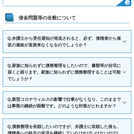
借金問題等の全般について
Q,弁護士から受任通知が発送されると、必ず、債権者から催
促の連絡が直接来なくなるのでしょうか？
A,自己破産、個人再生、任意整理、どの債務整理の手続をと
Q,家族に知られずに債務整理をしたいので、書類等が自宅に
る場合でも、弁護士は、各債権者に対して受任通知を発送し
届くと困ります。家族に知られずに債務整理することは可能
ます。
でしょうか？
弁護士は、通常、各債権者に対して、受任通知の中で、債務
者に直接請求をせず、代理人に連絡をするように求めます。
A,弁護士等が代理人に就任した場合、書類の送付先を弁護士
Q,新型コロナウィルスの影響で仕事がなくなり、このままで
それにより、通常は、債権者は債務者に対して直接の連絡を
等の事務所に指定して手続を進めることができるので、書類
は事業の継続が困難です。どのような対策がとれますか？
しなくなります。
が自宅に届くことは原則としてありません。
また、貸金業法２１条第１項９号は、受任通知を受領した債
また、当事務所から直接ご家族宛てに連絡することは原則と
A,現在、新型コロナウィルス感染拡大防止のため、政府から
Q,債務整理を依頼したいのですが、弁護士に依頼した後も、
権者である貸金業者が、電話、FAX、訪問などの方法で債務
してありません。
自粛要請が出され、多くのイベント等が中止されています。
債権者への毎月の返済を継続していなければいけないのでし