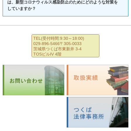
が５８期であることも明示しています。
は、新型コロナウィルス感染防止のためにどのような対策を
自己破産の場合と違って個人再生の場合では、税金の滞納が
ではないかという問題です。法人の破産申立を行わないと、
していますか？
他の法律事務所では、経験の浅い弁護士は、ウェブサイト上
再生計画の履行可能性に重大な悪影響を与える可能性があ
その点が解明されないままになってしまいます。
に弁護士登録年や司法修習期を掲載していないこともありま
り、再生計画の履行可能性がない場合は、再生手続の開始決
また、小規模な法人の場合、代表者個人の財産と法人の財
A,新型コロナウィルス感染のおそれは、まだ続くものと考え
すが、日本弁護士連合会の弁護士検索ページでその弁護士の
定がなされない，再生計画が認可されない等の事態に発展す
産との区別がなされていなかったり、代表者が法人に対して
て対策を取っています。当事務所の取っている新型コロナウ
氏名を入力すれば、弁護士登録番号を確認することができま
TEL(受付時間:9:30～18:00)
ることがあります。
貸付金を有していたり、法人が代表者に対して仮払金返還
ィルスの感染拡大防止対策は、以下のとおりです。
す。
029-896-5466〒305-0033
茨城県つくば市東新井 3-4
（精算）請求等の債権を有している場合も多くあります。こ
弁護士登録番号の数字が小さい方が弁護士登録した時期が古
TOSビルIV 4階
そのため、個人再生手続開始の申立前に、税金などの滞納は
１、弁護士及び事務職員のマスク着用
のような場合、法人の財産調査がなされなければ、代表者個
く、数字が大きい方が弁護士登録した時期が最近である（経
完納するか、完納が困難な場合には、猶予期間や分割納付な
人の財産状況も正確に把握できないことになります。
験年数が少ない）ということになります。
どを検討する必要があります。実務上は、分納誓約という方
２、相談者のマスク着用（マスクをご用意でない方にはマス
さらに、法人の整理がなされないまま代表者個人のみが破産
司法修習とは、裁判官、検察官、弁護士になるために、司法
法が取られることが多いです。
クを配布しています）
手続開始決定を受けると、法人と代表者の委任関係は終了す
試験合格後に司法研修所で受ける研修のことです。そして、
る（民法６５３条２号）ため、当該法人は代表者のいない状
１９４７年から現在の司法修習制度になり司法修習生を採用
３、来訪者の手指アルコール消毒徹底（アルコール消毒液を
態となり、円滑な清算手続を取ることが難しくなってしまい
しているので、その年に司法修習を受けて司法研修所を修了
出入口に備え付けています）
ます。
した方が第１期にあたります。法曹三者の間では、この司法
このような事情があるので、法人についても破産申立てを
修習期が、法曹としての経験の長さを示すものとして認識さ
４、弁護士及び事務職員の手洗い、手指のアルコール消毒
することが要請されているのです。
れています。そのため、５０期の弁護士の方が７０期の弁護
（アルコール消毒は、事務所外に出る時及び事務所内に戻る
逆に、このような弊害事情が例外的に存在しないことが明ら