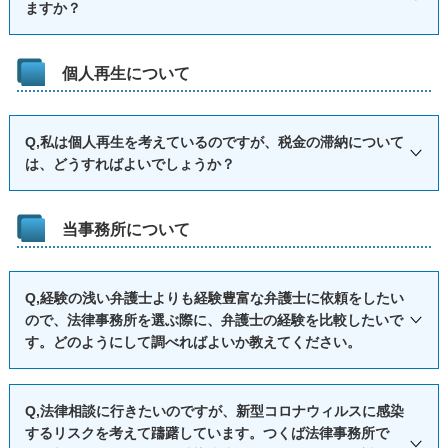
ますか？
予納金については、裁判所が基準を定めていることが多
がなされた場合には、多くの裁判所では、法人の破産申立も
く、申立予定の裁判所に事前に確認をする必要があります。
行うように要請されます。にもかかわらず、法人の破産申し
A,法人の破産申立てについては、取引先や金融機関などの一
個人再生について
法人と法人代表者に利害対立がなく破産管財人を同一とす
立てを拒絶した場合、各地の裁判所によって運用が異なると
般債権者、法人に雇用されている従業員など、債権者が多数
ることができ、財産状況報告集会等の期日を揃えるなど、破
思われますが、例外的な場合でない限り、代表者個人の破産
に上る可能性があります。債権者の漏れがないよう、注意す
産管財人の業務負担を軽減できるといった事情がある場合、
事件について破産管財事件とし、高額な予納金を設定するこ
Q,私は個人再生を考えているのですが、税金の滞納について
る必要があります。
は、どうすればよいでしょうか？
裁判所によっては、法人代表者の予納金が通常の個人破産の
とが多いようです。
また、手形の不渡りなどによる混乱や公租公課の滞納があ
場合と比べて、低減されることもあります。
代表者個人についてのみ破産申立てが行われる背景とし
って滞納処分を受けることなく破産管財人に財産を引き継ぐ
A,滞納公租公課については、個人再生手続で減額はされませ
もっとも、法人破産の場合は、弁護士費用も高額となる可
て、法人分の破産予納金が工面できない、法人の破産申立て
当事務所について
ために、受任後速やかに申立てをして、破産手続開始決定を
ん。これについては、破産手続の非免責債権も同じです。自
能性が高く、法人と法人代表者の双方で予納金が必要となる
に必要な資料が事業停止後に散逸・処分されている等が、考
受ける必要がある場合があります。
己破産の際の税金滞納の場合、①所得税、②住民税、③固定
ため、完全に法人の預貯金が底を尽いてから弁護士に依頼を
えられます。しかし、代表者個人の破産申立てをする場合、
法人の破産申立てについては、迅速な申立てが必要となる
Q,経験の浅い弁護士よりも経験豊富な弁護士に依頼をしたい
資産税・都市計画税、④自動車税・軽自動車税、および、税
することは事実上困難であることが多いです。資金ショート
できる限り法人についてもあわせて破産申立を行うことが求
一方で、十分な調査と資料の提供が必要となることも多く、
ので、法律事務所を選ぶ際に、弁護士の経験を比較したいで
金と同様に国民健康保険などの保険料などは「非免責債権」
してから破産をすることを決断するのではなく、あらかじめ
められます。
す。どのようにして調べればよいか教えてください。
担当する弁護士は、破産事件について習熟している必要があ
に該当し、免責されません。個人再生の手続の場合も、「一
事態を予測したうえで早めに破産申立の相談を弁護士にして
法人は事業を行っている以上、一定の資産を有しているこ
ります。
般優先債権」（民事再生法１２２条１項）として、再生手続
おくことを勧めます。
とが多いはずですが、この資産が事業停止前後の時期にどの
Ａ,まず、当事務所の弁護士の弁護士登録年次は、２００５年
Q,法律相談に行きたいのですが、新型コロナウィルスに感染
によらないで随時弁済をしなければなりません。
ように処分されたかが問題になります。本来、売却等をして
であることをホームページに明示していますし、司法修習期
するリスクを考えて躊躇しています。つくば法律事務所で
債権者に配当にあてられるべき資産が不正に流出しているの