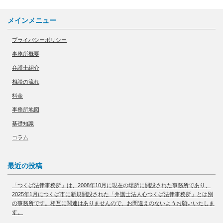
士よりも法曹としての経験が長いということになります。
際に，必ず行っています）
かな場合は、例外として、裁判所が、低額な予納金での代表
この司法修習期は、日本弁護士連合会の会員ページで検索す
メインメニュー
者個人の破産手続開始または同時廃止による破産手続開始を
ることによって確認することができますが、一般の方は、会
５、毎朝、アルコールを用いて、事務所内及び相談室内の拭
プライバシーポリシー
認める余地もあるように思います。
員ページを利用することができません。
き掃除実施
事務所概要
しかし、一般の方でも、日本弁護士連合会の弁護士検索ペー
弁護士紹介
ジでその弁護士の氏名を入力すれば、弁護士登録番号を確認
６、相談室をする使用ごとに、毎回必ずアルコールを用いて
相談の流れ
することができます。弁護士登録番号は、弁護士登録した順
相談室内の拭き清掃実地
料金
番ごとに番号が割り振られるため、弁護士登録番号が３００
事務所地図
００番の弁護士の方が、５００００番の弁護士よりも、弁護
７、相談室内に、高さ６０ｃｍ，幅９０ｃｍのアクリル板を
基礎知識
士登録した時期が古いということになります。なお、山田昌
設置
コラム
典弁護士の弁護士登録番号は３２８８３番になります。弁護
士登録番号、修習期、経験年数の早見表を作成して公開して
８、相談室内で弁護士とご相談者様の座る距離を約２ｍ離す
最近の投稿
いる弁護士もいるので、こちらもご覧ください。
「つくば法律事務所」は、2008年10月に現在の場所に開設された事務所であり、
９、一時間毎に事務所内の換気を実施
2025年1月につくば市に新規開設された「弁護士法人心つくば法律事務所」とは別
の事務所です。相互に関連はありませんので、お間違えのないようお願いいたしま
す。
１０、オンライン法律相談、電話法律相談の開始（有料）