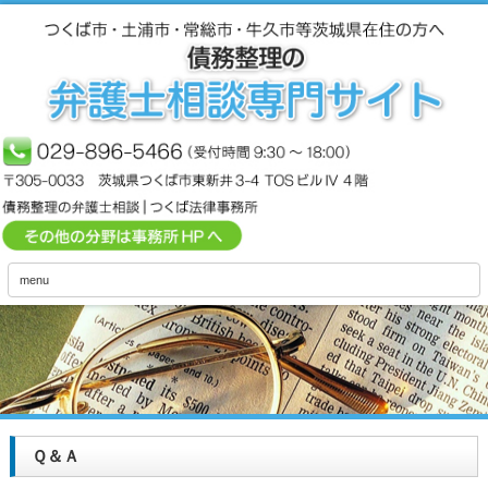
menu
Ｑ＆Ａ