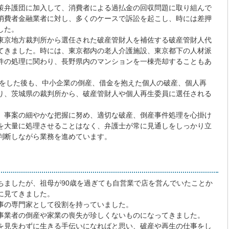
策弁護団に加入して、消費者による過払金の回収問題に取り組んで
消費者金融業者に対し、多くのケースで訴訟を起こし、時には差押
した。
東京地方裁判所から選任された破産管財人を補佐する破産管財人代
てきました。時には、東京都内の老人介護施設、東京都下の人材派
件の処理に関わり、長野県内のマンションを一棟売却することもあ
えをした後も、中小企業の倒産、借金を抱えた個人の破産、個人再
り、茨城県の裁判所から、破産管財人や個人再生委員に選任される
。
、事案の細やかな把握に努め、適切な破産、倒産事件処理を心掛け
を大量に処理させることはなく、弁護士が常に見通しをしっかり立
判断しながら業務を進めています。
ちましたが、祖母が90歳を過ぎても自営業で店を営んでいたことか
に見てきました。
事の専門家として役割を持っていました。
事業者の倒産や家業の喪失が珍しくないものになってきました。
を見失わずに生きる手伝いになればと思い、破産や再生の仕事をし