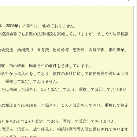
年～2008年）の事件は、含めておりません。
祉協議会等でも多数の法律相談を実施しておりますが、そこでの法律相談
面会交流、婚姻費用、養育費、財産分与、慰謝料、内縁関係、婚約破棄、
回収、自己破産、民事再生の事件を意味しています。
の会社から借入れをしており、複数の会社に対して債務整理や過払金回収
り、重複して算定しておりません。
または依頼した場合も、1人と算定しており、重複して算定しておりませ
野の相談または依頼をした場合も、１人と算定をしており、重複して算定
階とを合わせて1人と算定しており、重複して算定しておりません。
別代理人、清算人、成年後見人、相続財産管理人等に選任されております