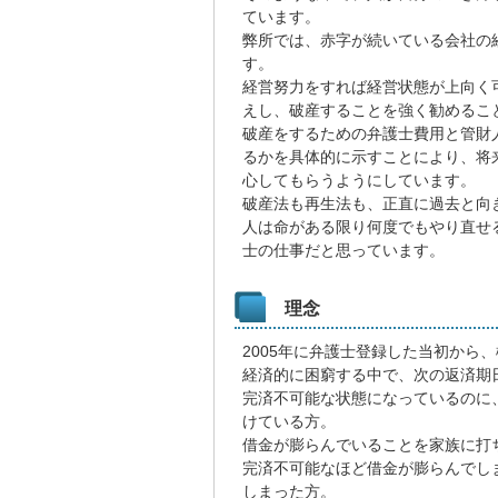
ています。
弊所では、赤字が続いている会社の
す。
経営努力をすれば経営状態が上向く
えし、破産することを強く勧めるこ
破産をするための弁護士費用と管財
るかを具体的に示すことにより、将
心してもらうようにしています。
破産法も再生法も、正直に過去と向
人は命がある限り何度でもやり直せ
士の仕事だと思っています。
理念
2005年に弁護士登録した当初から
経済的に困窮する中で、次の返済期
完済不可能な状態になっているのに
けている方。
借金が膨らんでいることを家族に打
完済不可能なほど借金が膨らんでし
しまった方。