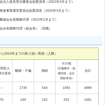
会法人後見受任審査会副委員長（2022年3月まで）
推進事業運営委員会副委員長（2020年3月まで）
審議会会長職務代理（2022年2月まで）
会会長職務代理（副会長）（現職）
年から2024年までの取り扱い実績（人数）
その他
管財人
(労働事件・債
離婚・不倫
相続
合計
再生委員
権回収・会社
間紛争等)
–
1730
544
1093
4889
75
249
152
253
1681