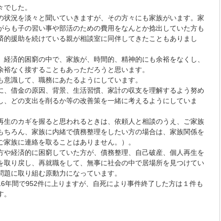
々でした。
の状況を淡々と聞いていきますが、その方々にも家族がいます。家
がらも子の習い事や部活のための費用をなんとか捻出していた方も
済的援助を続けている親が相談室に同伴してきたこともありまし
、経済的困窮の中で、家族が、時間的、精神的にも余裕をなくし、
余裕なく接することもあっただろうと思います。
も意識して、職務にあたるようにしています。
に、借金の原因、背景、生活習慣、家計の収支を理解するよう努め
し、どの支出を削るか等の改善策を一緒に考えるようにしていま
再生のカギを握ると思われるときは、依頼人と相談のうえ、ご家族
もちろん、家族に内緒で債務整理をしたい方の場合は、家族関係を
ご家族に連絡を取ることはありません。）。
方や経済的に困窮していた方が、債務整理、自己破産、個人再生を
を取り戻し、再就職をして、無事に社会の中で居場所を見つけてい
問題に取り組む原動力になっています。
6年間で952件に上りますが、自死により事件終了した方は１件も
す。