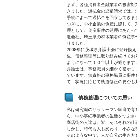
まず、各種消費者金融業者の被害対
きました。過払金の返還請求では、
手続によって過払金を回収してきま
つぎに、中小企業の倒産に際して、
理として、倒産事件の処理にあたっ
遣会社、埼玉県の材木業者の倒産事
りました。
2008年に茨城県弁護士会に登録換
生、債務整理等に取り組み続けてお
ようになって１０年以上が経ちます
弁護士は、事務職員を細かく指示し
ています。無資格の事務職員に事件
て、状況に応じて軌道修正の要否も
債務整理についての思い
私は研究職のサラリーマン家庭で育
ら、中小零細事業者の生活をつぶさ
商店街の人達は、皆、それぞれの仕
しかし、時代も人も変わり、小さな
そのような中で、人が自分の生き方