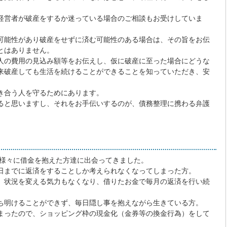
経営者が破産をするか迷っている場合のご相談もお受けしていま
可能性があり破産をせずに済む可能性のある場合は、その旨をお伝
とはありません。
人の費用の見込み額等をお伝えし、仮に破産に至った場合にどうな
来破産しても生活を続けることができることを知っていただき、安
き合う人を守るためにあります。
ると思いますし、それをお手伝いするのが、債務整理に携わる弁護
、様々に借金を抱えた方達に出会ってきました。
日までに返済をすることしか考えられなくなってしまった方。
、状況を変える気力もなくなり、借りたお金で毎月の返済を行い続
ち明けることができず、毎日隠し事を抱えながら生きている方。
まったので、ショッピング枠の現金化（金券等の換金行為）をして