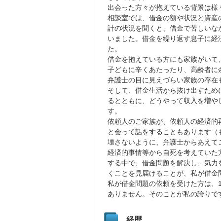
出会った方々が抱えている背景は様
相談室では、借金の額や状況と資産
計の状況を聞くと、借金で苦しいな
いました。借金を繰り返す息子に経
た。
借金を抱えている方にも家族がいて
子どもに辛くあたったり、高齢者に
弁護士の目に見えづらい家族の存在
そして、借金生活から抜け出すため
るとともに、どうやって収入を増や
す。
依頼人のご家族が、依頼人の経済的
と会って話をすることもあります（
壊さないように、弁護士からあえて
経済的事情等から自死を考えていた
する中で、借金問題を解決し、気力
くことを見届けることが、私が借金
私が借金問題の依頼を受けた方は、1
ありません。そのことが私の誇りで
経歴